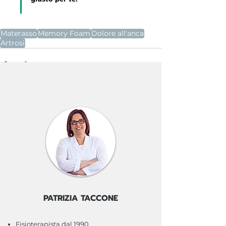
Materasso
Memory Foam
Dolore all'anca
Artrosi
Commenti
Scrivi un commento...
PATRIZIA TACCONE
Fisioterapista dal 1990