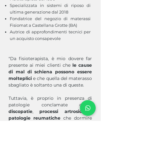
Specializzata in sistemi di riposo di
ultima generazione dal 2018
Fondatrice del negozio di materassi
Fisiomat a Castellana Grotte (BA)
Autrice di approfondimenti tecnici per
un acquisto consapevole
"Da fisioterapista, è mio dovere far
presente ai miei clienti che
le cause
di mal di schiena possono essere
molteplici
e che quella del materasso
sbagliato è soltanto una di queste.
Tuttavia, è proprio in presenza di
patologie conclamate come
discopatie
,
processi artrosici
o
patologie reumatiche
che dormire
sul materasso giusto assume un
ruolo di primaria importanza.​