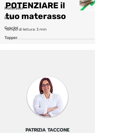
POTENZIARE il
Materassi
tuo materasso
Reti
Cuscini
Tempo di lettura: 3 min
Topper
PATRIZIA TACCONE