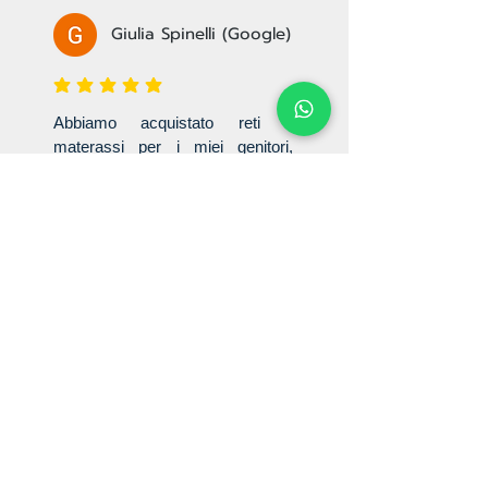
Giulia Spinelli (Google)
la valutazione media è 3 su 5
Abbiamo acquistato reti e
materassi per i miei genitori,
SODDISFATTISSIMI, siamo stati
accolti con un garbo
impareggiabile, consigliati fin nei
più piccoli dettagli, una
preparazione nello spiegare il
prodotto che ci ha convinto al
100%!!! Perché continuate a
girare? Siete alla ricerca del
riposo? Questo è il posto giusto!
Un posto dove un disabile (come
mio padre) si è sentito accolto e
"capito" Non ho parole per
ringraziarli.Consegna e
montaggio puntuali,educati ed